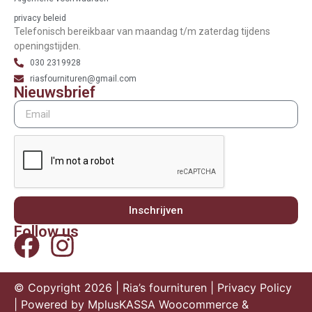
privacy beleid
Telefonisch bereikbaar van maandag t/m zaterdag tijdens
openingstijden.
030 2319928
riasfournituren@gmail.com
Nieuwsbrief
Inschrijven
Follow us
© Copyright 2026 | Ria’s fournituren |
Privacy Policy
| Powered by
MplusKASSA Woocommerce
&