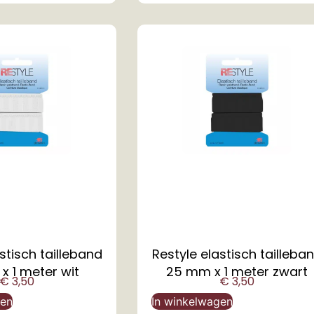
stisch tailleband
Restyle elastisch tailleba
x 1 meter wit
25 mm x 1 meter zwart
€
3,50
€
3,50
gen
In winkelwagen