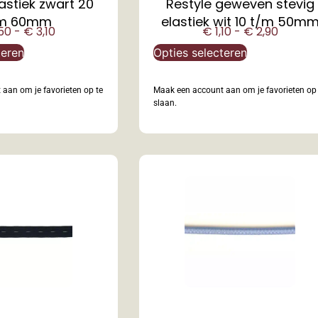
astiek zwart 20
Restyle geweven stevig
m 60mm
elastiek wit 10 t/m 50m
50
-
€
3,10
€
1,10
-
€
2,90
teren
Opties selecteren
aan om je favorieten op te
Maak een account aan om je favorieten op 
slaan.