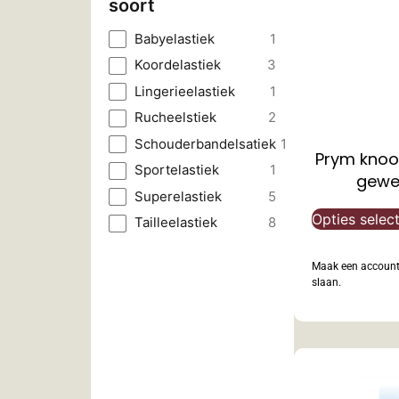
soort
Babyelastiek
1
Koordelastiek
3
Lingerieelastiek
1
Rucheelstiek
2
Schouderbandelsatiek
1
Prym knoo
Sportelastiek
1
gewe
Superelastiek
5
Opties selec
Tailleelastiek
8
Maak een account 
slaan.