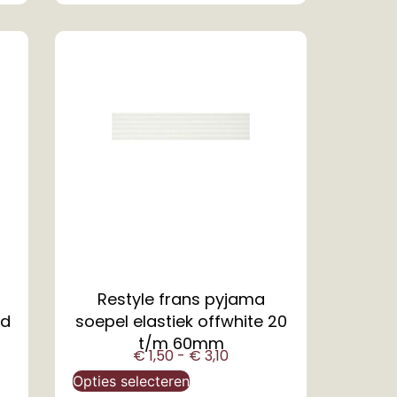
Restyle frans pyjama
nd
soepel elastiek offwhite 20
t/m 60mm
€
1,50
-
€
3,10
Opties selecteren