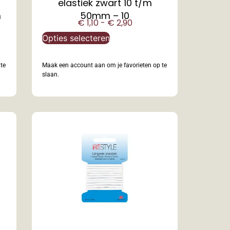
elastiek zwart 10 t/m
m
50mm – 10
€
1,10
-
€
2,90
Opties selecteren
te
Maak een account aan om je favorieten op te
slaan.