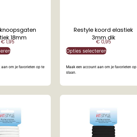
 knoopsgaten
Restyle koord elastiek
tiek 18mm
3mm dik
€
1,95
€
0,95
teren
Opties selecteren
aan om je favorieten op te
Maak een account aan om je favorieten op 
slaan.