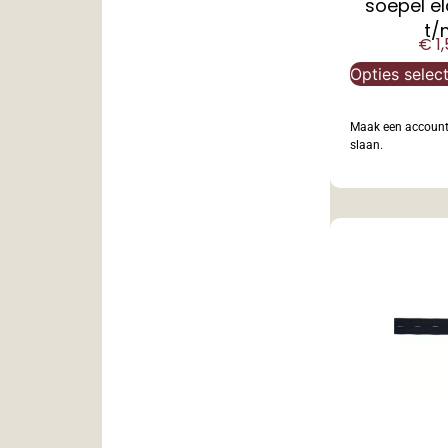
soepel el
t/
€
1,
Opties selec
Maak een account 
slaan.