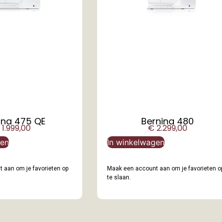
ina 475 QE
Bernina 480
1.999,00
€
2.299,00
gen
In winkelwagen
 aan om je favorieten op
Maak een account aan om je favorieten o
te slaan.