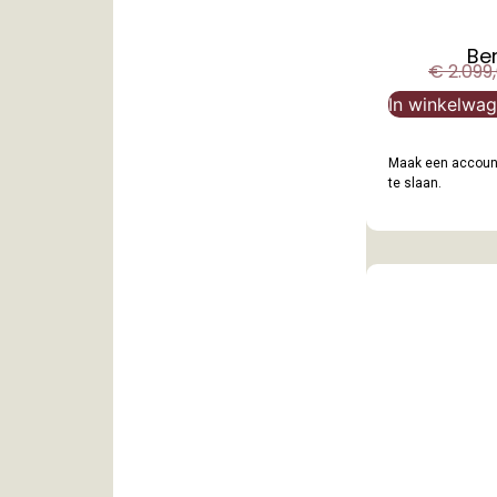
Be
€
2.099
In winkelwa
Maak een account
te slaan.