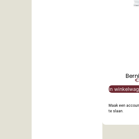
Bern
€
In winkelwa
Maak een account
te slaan.