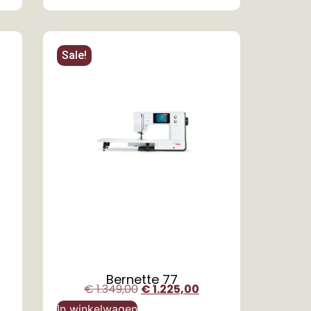
Sale!
Bernette 77
€
1.349,00
€
1.225,00
In winkelwagen