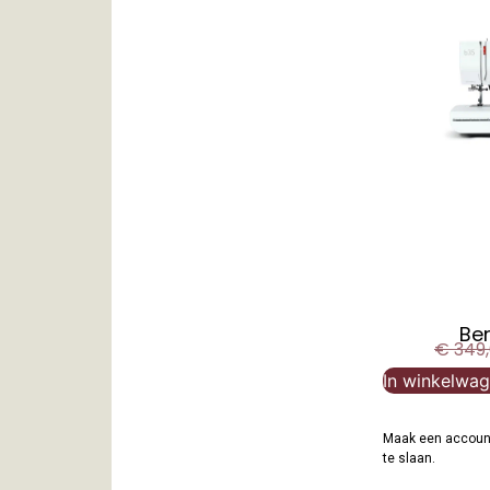
Be
€
349
In winkelwa
Maak een account
te slaan.