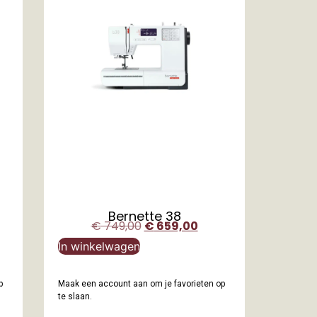
Bernette 38
€
749,00
€
659,00
In winkelwagen
p
Maak een account aan om je favorieten op
te slaan.