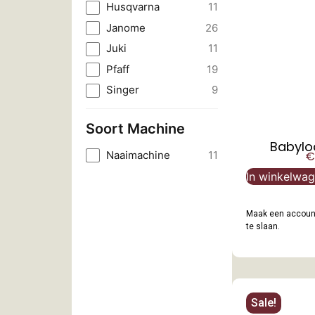
Husqvarna
11
Janome
26
Juki
11
Pfaff
19
Singer
9
Soort Machine
Babylo
Naaimachine
11
€
In winkelwa
Maak een account
te slaan.
Sale!