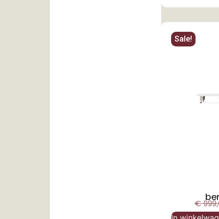
Sale!
be
€
999,
In winkelwa