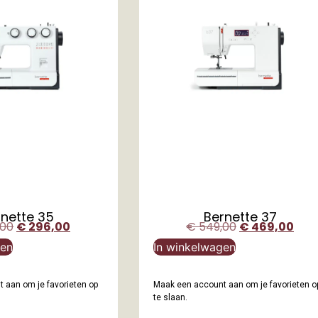
rnette 35
Bernette 37
,00
€
296,00
€
549,00
€
469,00
gen
In winkelwagen
 aan om je favorieten op
Maak een account aan om je favorieten o
te slaan.