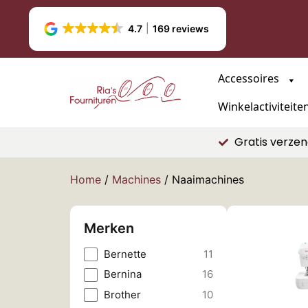
4.7
169 reviews
Accessoires
Winkelactiviteite
Gratis verzen
Home
/
Machines
/ Naaimachines
Merken
Bernette
11
Bernina
16
Brother
10