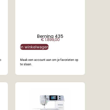
Bernina 435
€
1.899,00
In winkelwagen
p
Maak een account aan om je favorieten op
te slaan.