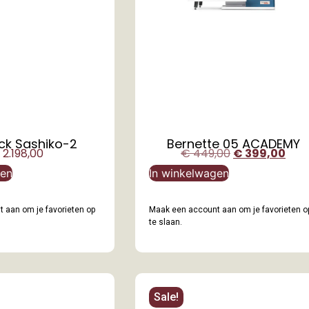
ck Sashiko-2
Bernette 05 ACADEMY
2.198,00
€
449,00
€
399,00
gen
In winkelwagen
 aan om je favorieten op
Maak een account aan om je favorieten o
te slaan.
Sale!