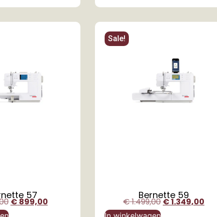
Sale!
rnette 57
Bernette 59
00
€
899,00
€
1.499,00
€
1.349,00
gen
In winkelwagen