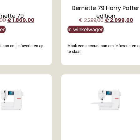
Bernette 79 Harry Potter
rnette 79
edition
,00
€
1.869,00
€
2.299,00
€
2.099,00
gen
In winkelwagen
 aan om je favorieten op
Maak een account aan om je favorieten o
te slaan.