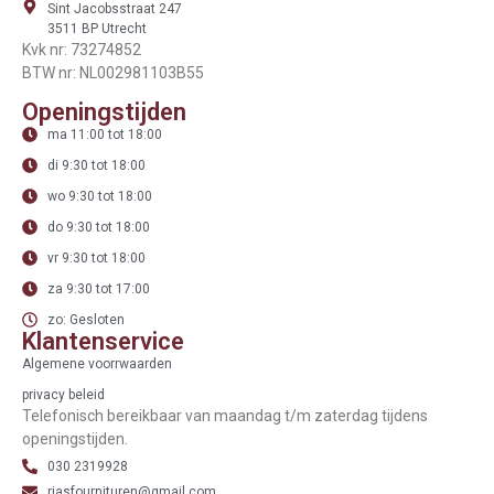
Sint Jacobsstraat 247
3511 BP Utrecht
Kvk nr: 73274852
BTW nr: NL002981103B55
Openingstijden
ma 11:00 tot 18:00
di 9:30 tot 18:00
wo 9:30 tot 18:00
do 9:30 tot 18:00
vr 9:30 tot 18:00
za 9:30 tot 17:00
zo: Gesloten
Klantenservice
Algemene voorrwaarden
privacy beleid
Telefonisch bereikbaar van maandag t/m zaterdag tijdens
openingstijden.
030 2319928
riasfournituren@gmail.com