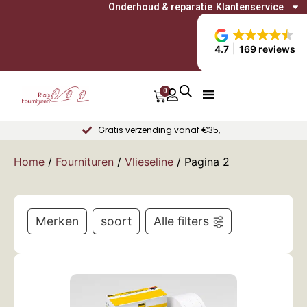
Onderhoud & reparatie
Klantenservice
4.7
169 reviews
0
Gratis verzending vanaf €35,-
Home
/
Fournituren
/
Vlieseline
/ Pagina 2
Merken
soort
Alle filters