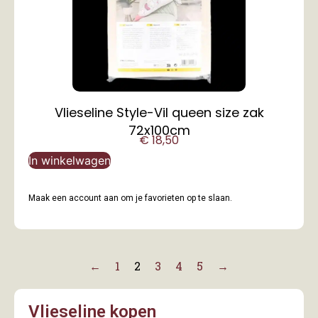
Vlieseline Style-Vil queen size zak
72x100cm
€
18,50
In winkelwagen
Maak een account aan om je favorieten op te slaan.
←
1
2
3
4
5
→
Vlieseline kopen