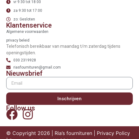
vr 9:30 tot 18:00
za 9:30 tot 17:00
zo: Gesloten
Klantenservice
Algemene voorrwaarden
privacy beleid
Telefonisch bereikbaar van maandag t/m zaterdag tijdens
openingstijden.
030 2319928
riasfournituren@gmail.com
Nieuwsbrief
Inschrijven
Follow us
© Copyright 2026 | Ria’s fournituren |
Privacy Policy