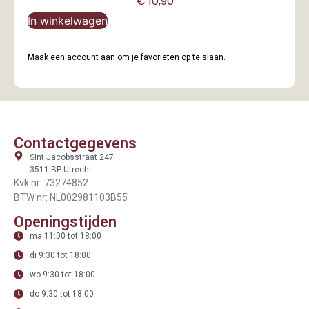
€
10,90
In winkelwagen
Maak een account aan om je favorieten op te slaan.
Contactgegevens
Sint Jacobsstraat 247
3511 BP Utrecht
Kvk nr: 73274852
BTW nr: NL002981103B55
Openingstijden
ma 11:00 tot 18:00
di 9:30 tot 18:00
wo 9:30 tot 18:00
do 9:30 tot 18:00