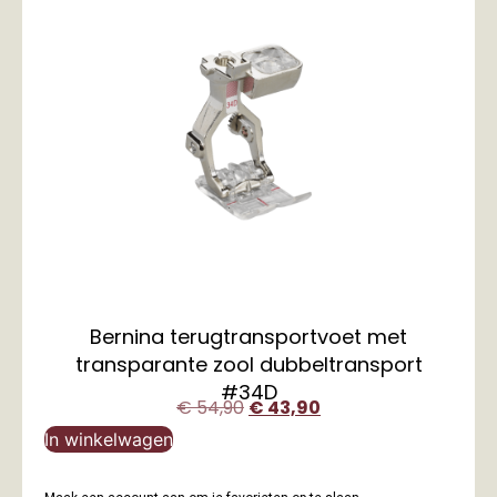
Bernina terugtransportvoet met
transparante zool dubbeltransport
#34D
€
54,90
€
43,90
In winkelwagen