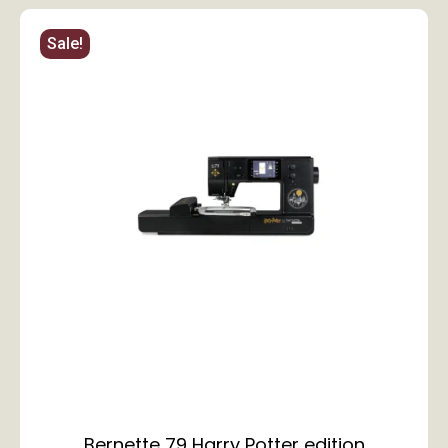
Sale!
Bernette 79 Harry Potter edition