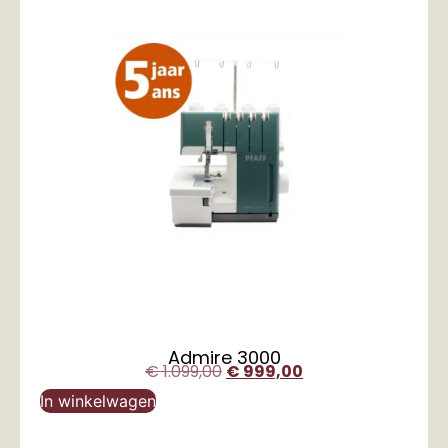
Admire 3000
€
1.099,00
€
999,00
In winkelwagen