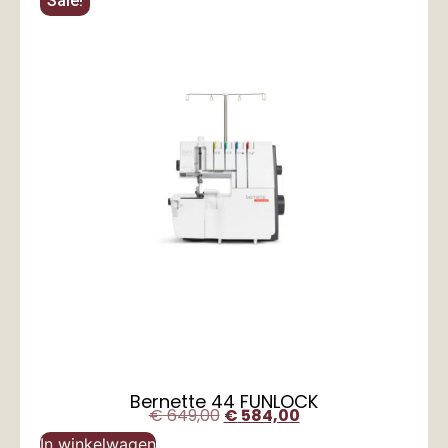
Sale!
Bernette 44 FUNLOCK
€
649,00
€
584,00
In winkelwagen