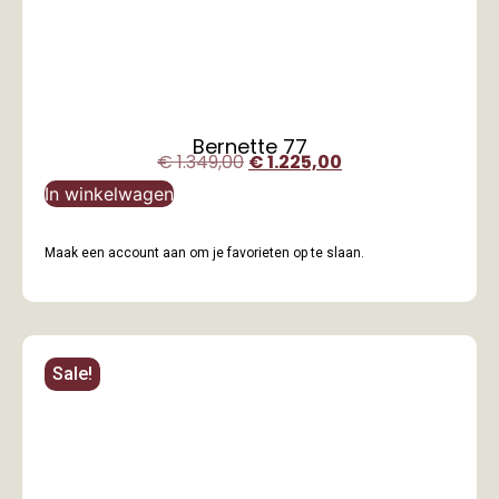
Bernette 77
€
1.349,00
€
1.225,00
In winkelwagen
Maak een account aan om je favorieten op te slaan.
Sale!