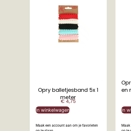
Opr
Opry balletjesband 5x 1
en 
meter
€
4,75
In winkelwagen
In w
Maak een account aan om je favorieten
Maak 
op te slaan.
op te 