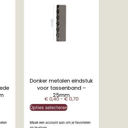
Donker metalen eindstuk
rede
voor tassenband –
1m
25mm
€
0,40
-
€
0,70
Opties selecteren
ieten
Maak een account aan om je favorieten
op te slaan.