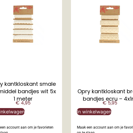
y kantkloskant smale
middel bandjes wit 5x
Opry kantkloskant b
1 meter
bandjes ecru – 4x
€
4,95
€
5,95
inkelwagen
In winkelwagen
een account aan om je favorieten
Maak een account aan om je favor
slaan.
op te slaan.