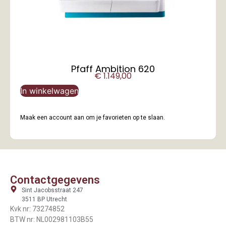
Pfaff Ambition 620
€
1.149,00
In winkelwagen
Maak een account aan om je favorieten op te slaan.
Contactgegevens
Sint Jacobsstraat 247
3511 BP Utrecht
Kvk nr: 73274852
BTW nr: NL002981103B55