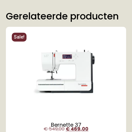
Gerelateerde producten
Sale!
Bernette 37
€
549,00
€
469,00