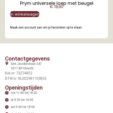
Prym universele loep met beugel
€
19,90
In winkelwagen
Maak een account aan om je favorieten op te slaan.
Contactgegevens
Sint Jacobsstraat 247
3511 BP Utrecht
Kvk nr: 73274852
BTW nr: NL002981103B55
Openingstijden
ma 11:00 tot 18:00
di 9:30 tot 18:00
wo 9:30 tot 18:00