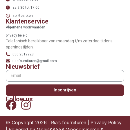
za 9:30 tot 17:00
zo: Gesloten
Klantenservice
Algemene voorrwaarden
privacy beleid
Telefonisch bereikbaar van maandag t/m zaterdag tijdens
openingstijden.
030 2319928
riasfournituren@gmail.com
Nieuwsbrief
Inschrijven
Follow us
© Copyright 2026 | Ria’s fournituren |
Privacy Policy
| Powered by
MplusKASSA Woocommerce
&