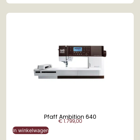
Pfaff Ambition 640
€
1.799,00
In winkelwagen