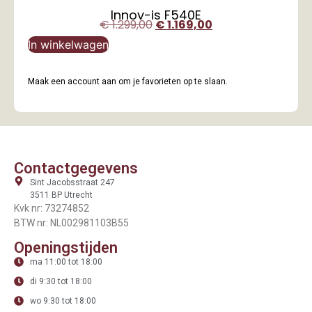
Innov-is F540E
€
1.299,00
€
1.169,00
In winkelwagen
Maak een account aan om je favorieten op te slaan.
Contactgegevens
Sint Jacobsstraat 247
3511 BP Utrecht
Kvk nr: 73274852
BTW nr: NL002981103B55
Openingstijden
ma 11:00 tot 18:00
di 9:30 tot 18:00
wo 9:30 tot 18:00