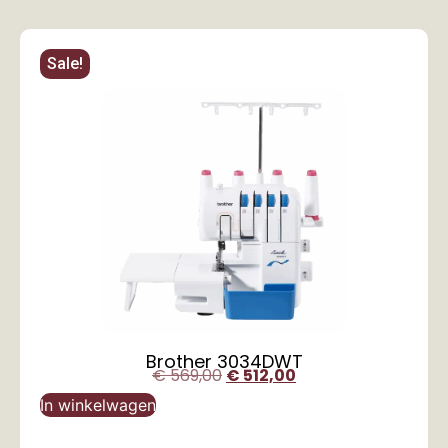
Sale!
Brother 3034DWT
€
569,00
€
512,00
In winkelwagen