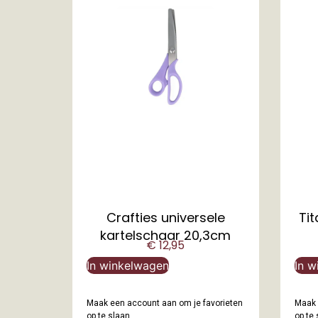
Crafties universele
Ti
kartelschaar 20,3cm
€
12,95
In winkelwagen
In w
Maak een account aan om je favorieten
Maak 
op te slaan.
op te 