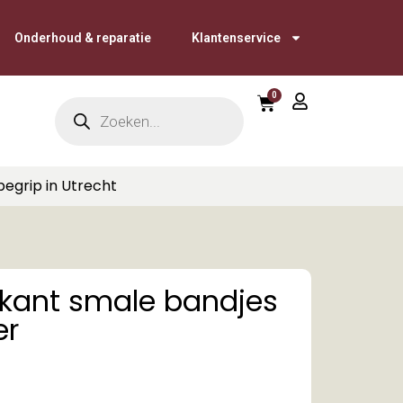
Onderhoud & reparatie
Klantenservice
0
begrip in Utrecht
skant smale bandjes
er