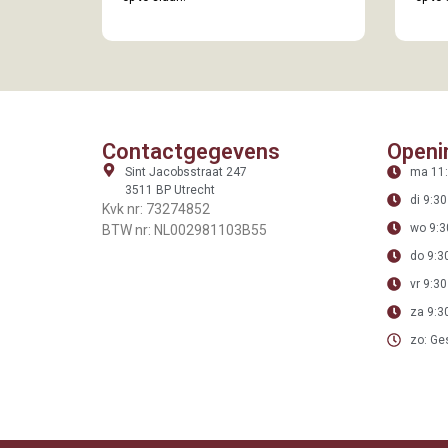
Contactgegevens
Openi
Sint Jacobsstraat 247
ma 11:
3511 BP Utrecht
di 9:30
Kvk nr: 73274852
wo 9:3
BTW nr: NL002981103B55
do 9:30
vr 9:30
za 9:30
zo: Ge