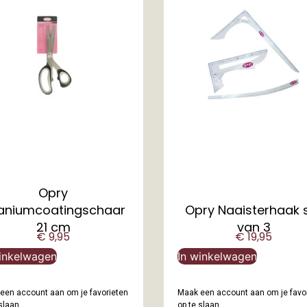
Opry
taniumcoatingschaar
Opry Naaisterhaak 
21 cm
van 3
€
9,95
€
19,95
inkelwagen
In winkelwagen
een account aan om je favorieten
Maak een account aan om je favo
slaan.
op te slaan.