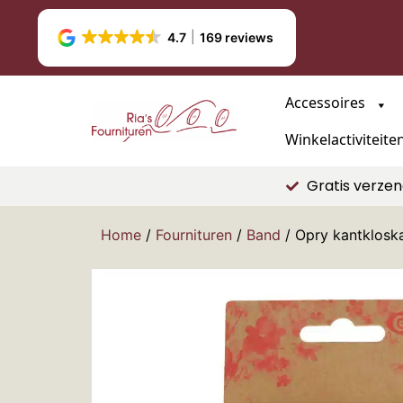
4.7
169 reviews
Accessoires
Winkelactiviteite
Gratis verzen
Home
/
Fournituren
/
Band
/ Opry kantklosk