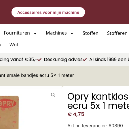
Accessoires voor mijn machine
Fournituren
Machines
Stoffen
Stofferen
n
Wol
ding vanaf €35,-
Deskundig advies
Al sinds 1989 een 
ant smale bandjes ecru 5x 1 meter
Opry kantklo
ecru 5x 1 met
€
4,75
Art.nr. leverancier: 60890