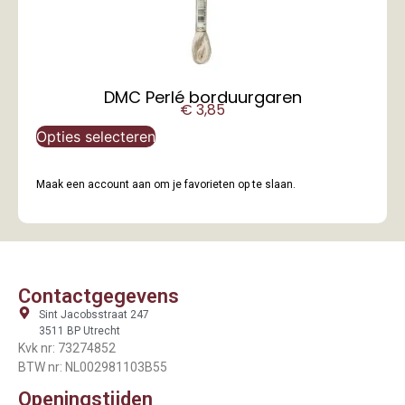
DMC Perlé borduurgaren
€
3,85
Opties selecteren
Maak een account aan om je favorieten op te slaan.
Contactgegevens
Sint Jacobsstraat 247
3511 BP Utrecht
Kvk nr: 73274852
BTW nr: NL002981103B55
Openingstijden