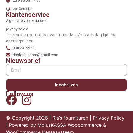
za 9:30 tot 17:00
zo: Gesloten
Klantenservice
Algemene voorrwaarden
privacy beleid
Telefonisch bereikbaar van maandag t/m zaterdag tijdens
openingstijden.
030 2319928
riasfournituren@gmail.com
Nieuwsbrief
Inschrijven
Follow us
© Copyright 2026 | Ria’s fournituren |
Privacy Policy
| Powered by
MplusKASSA Woocommerce
&
WooCommerce Kassasysteem