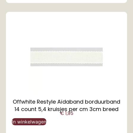
Offwhite Restyle Aïdaband borduurband
14 count 5,4 kruisjes per cm 3cm breed
€
1,95
In winkelwagen