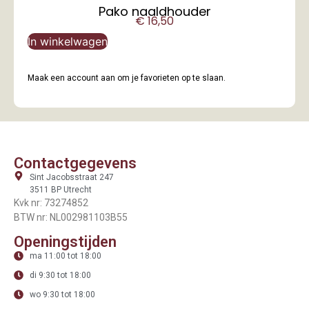
Pako naaldhouder
€
16,50
In winkelwagen
Maak een account aan om je favorieten op te slaan.
Contactgegevens
Sint Jacobsstraat 247
3511 BP Utrecht
Kvk nr: 73274852
BTW nr: NL002981103B55
Openingstijden
ma 11:00 tot 18:00
di 9:30 tot 18:00
wo 9:30 tot 18:00