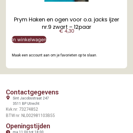
Prym Haken en ogen voor o.a. jacks ijzer
nr.9 zwart – 12paar
€
4,30
In winkelwagen
Maak een account aan om je favorieten op te slaan.
Contactgegevens
Sint Jacobsstraat 247
3511 BP Utrecht
Kvk nr: 73274852
BTW nr: NL002981103B55
Openingstijden
ma 11:00 tot 18:00