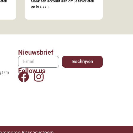
ieten
Maak een account aan om je favorieten
op te slaan.
Nieuwsbrief
Inschrijven
Follow us
g t/m
mmerce Kassasysteem