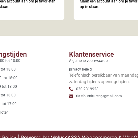
een account aan om je favorieten
Maak een account aan om je favor
slaan.
op te slaan.
ngstijden
Klantenservice
00 tot 18:00
Algemene voorrwaarden
 tot 18:00
privacy beleid
Telefonisch bereikbaar van maanda
0 tot 18:00
zaterdag tijdens openingstijden.
 tot 18:00
030 2319928
 tot 18:00
riasfournituren@gmail.com
 tot 17:00
loten
 Policy
| Powered by
MplusKASSA Woocommerce
&
WooCo