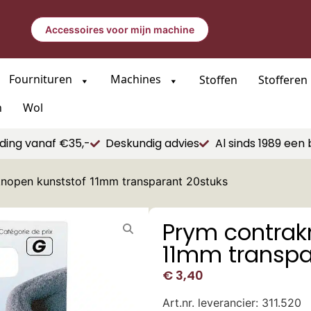
Accessoires voor mijn machine
Fournituren
Machines
Stoffen
Stofferen
n
Wol
ding vanaf €35,-
Deskundig advies
Al sinds 1989 een 
nopen kunststof 11mm transparant 20stuks
Prym contrak
11mm transpa
€
3,40
Art.nr. leverancier: 311.520