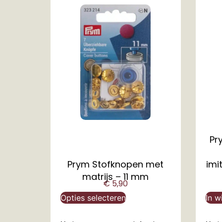
Pr
Prym Stofknopen met
imi
matrijs – 11 mm
€
5,90
Opties selecteren
In w