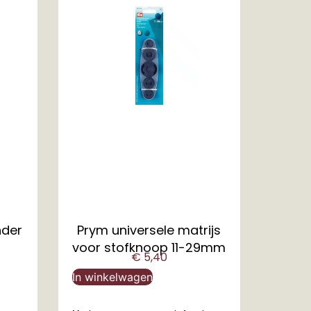
nder
Prym universele matrijs
voor stofknoop 11-29mm
€
5,40
In winkelwagen