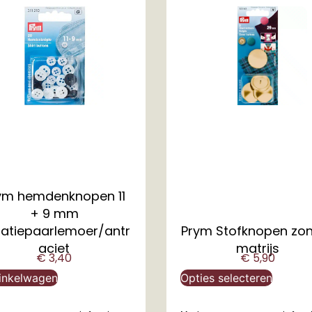
ym hemdenknopen 11
+ 9 mm
tatiepaarlemoer/antr
Prym Stofknopen zo
aciet
matrijs
€
3,40
€
5,90
inkelwagen
Opties selecteren