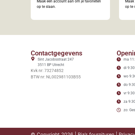
Maak een account aan om je favorieten
Maak 
op te slaan.
op te 
Contactgegevens
Openi
Sint Jacobsstraat 247
ma 11:
3511 BP Utrecht
di 9:30
Kvk nr: 73274852
wo 9:3
BTW nr: NL002981103B55
do 9:30
vr 9:30
za 9:30
zo: Ges
© Copyright 2026 | Ria’s fournituren |
Privacy