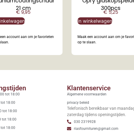
taniumcoatingschaar
Opry glaskopspeld
21 cm
300pcs
€
9,95
€
5,25
inkelwagen
In winkelwagen
een account aan om je favorieten
Maak een account aan om je favor
slaan.
op te slaan.
ngstijden
Klantenservice
00 tot 18:00
Algemene voorrwaarden
 tot 18:00
privacy beleid
Telefonisch bereikbaar van maanda
0 tot 18:00
zaterdag tijdens openingstijden.
 tot 18:00
030 2319928
 tot 18:00
riasfournituren@gmail.com