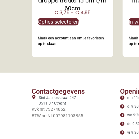
druppeltrekker15 cm t/m
Ti
60cm
€
3,75
-
€
4,95
Opties selecteren
In w
Maak een account aan om je favorieten
Maak 
op te slaan.
op te 
Contactgegevens
Openi
Sint Jacobsstraat 247
ma 11:
3511 BP Utrecht
di 9:30
Kvk nr: 73274852
wo 9:3
BTW nr: NL002981103B55
do 9:30
vr 9:30