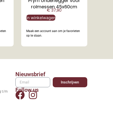
en
Prym onderlegger voor
rolmessen 45x60cm
€
37,90
In winkelwagen
ieten
Maak een account aan om je favorieten
op te slaan.
Nieuwsbrief
Inschrijven
Follow us
g t/m