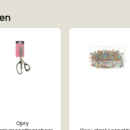
ten
Opry