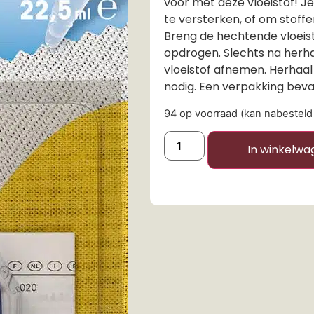
voor met deze vloeistof! J
te versterken, of om stoff
Breng de hechtende vloeist
opdrogen. Slechts na herha
vloeistof afnemen. Herhaal 
nodig. Een verpakking bevat
94 op voorraad (kan nabestel
In winkelwa