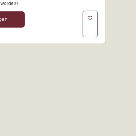
 worden)
gen