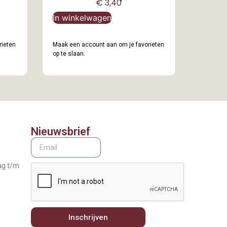
€
3,40
In winkelwagen
rieten
Maak een account aan om je favorieten
op te slaan.
Nieuwsbrief
ag t/m
Inschrijven