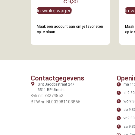
€
9,30
In winkelwagen
In w
Maak een account aan om je favorieten
Maak 
op te slaan.
op te 
Contactgegevens
Openi
Sint Jacobsstraat 247
ma 11:
3511 BP Utrecht
di 9:30
Kvk nr: 73274852
wo 9:3
BTW nr: NL002981103B55
do 9:30
vr 9:30
za 9:30