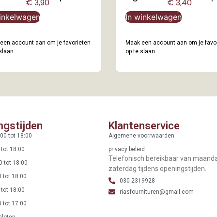
€
3,90
€
3,40
inkelwagen
In winkelwagen
een account aan om je favorieten
Maak een account aan om je favo
slaan.
op te slaan.
ngstijden
Klantenservice
00 tot 18:00
Algemene voorrwaarden
 tot 18:00
privacy beleid
Telefonisch bereikbaar van maand
0 tot 18:00
zaterdag tijdens openingstijden.
 tot 18:00
030 2319928
 tot 18:00
riasfournituren@gmail.com
 tot 17:00