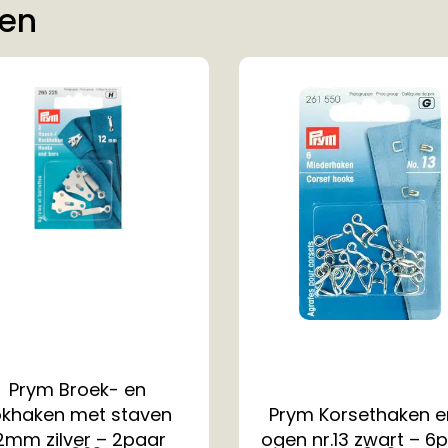
ten
Prym Broek- en
okhaken met staven
Prym Korsethaken e
2mm zilver – 2paar
ogen nr.13 zwart – 6