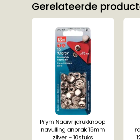
Gerelateerde produc
Prym Naaivrijdrukknoop
navulling anorak 15mm
r
zilver – 10stuks
1