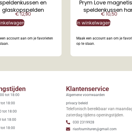
speldenkussen en
Prym Love magneti
glaskopspelden
speldenkussen ha
€
12,90
€
10,50
inkelwagen
In winkelwagen
een account aan om je favorieten
Maak een account aan om je favor
slaan.
op te slaan.
ngstijden
Klantenservice
00 tot 18:00
Algemene voorrwaarden
 tot 18:00
privacy beleid
Telefonisch bereikbaar van maanda
0 tot 18:00
zaterdag tijdens openingstijden.
 tot 18:00
030 2319928
 tot 18:00
riasfournituren@gmail.com