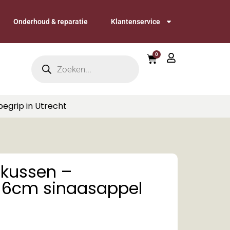
Onderhoud & reparatie
Klantenservice
0
begrip in Utrecht
kussen –
t 6cm sinaasappel