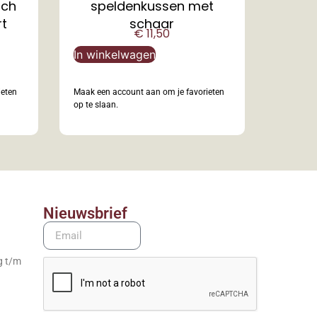
sch
speldenkussen met
rt
schaar
€
11,50
In winkelwagen
ieten
Maak een account aan om je favorieten
op te slaan.
Nieuwsbrief
g t/m