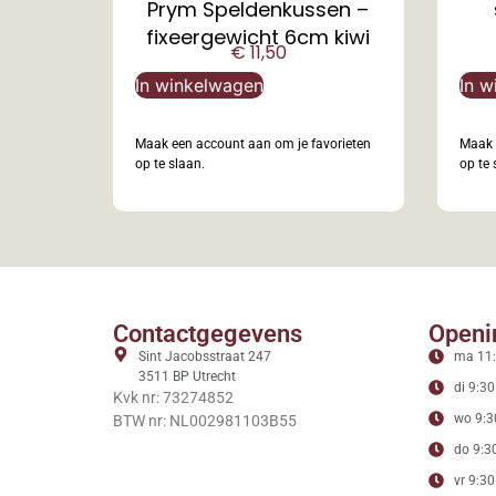
Prym Speldenkussen –
fixeergewicht 6cm kiwi
€
11,50
In winkelwagen
In w
Maak een account aan om je favorieten
Maak 
op te slaan.
op te 
Contactgegevens
Openi
Sint Jacobsstraat 247
ma 11:
3511 BP Utrecht
di 9:30
Kvk nr: 73274852
wo 9:3
BTW nr: NL002981103B55
do 9:30
vr 9:30