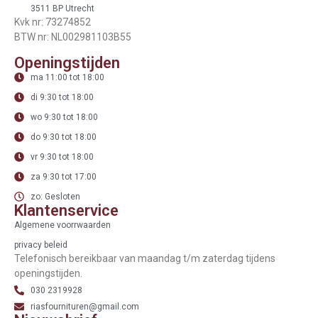
3511 BP Utrecht
Kvk nr: 73274852
BTW nr: NL002981103B55
Openingstijden
ma 11:00 tot 18:00
di 9:30 tot 18:00
wo 9:30 tot 18:00
do 9:30 tot 18:00
vr 9:30 tot 18:00
za 9:30 tot 17:00
zo: Gesloten
Klantenservice
Algemene voorrwaarden
privacy beleid
Telefonisch bereikbaar van maandag t/m zaterdag tijdens
openingstijden.
030 2319928
riasfournituren@gmail.com