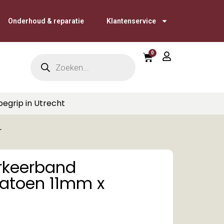
Onderhoud & reparatie
Klantenservice
0
begrip in Utrecht
r
keerband
katoen 11mm x