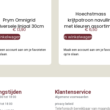
Hoechstmass
Prym Omnigrid
krijtpatroon navulli
iversele liniaal 30cm
met kleuren assorti
€
13,90
€
6,50
inkelwagen
In winkelwagen
een account aan om je favorieten
Maak een account aan om je favo
slaan.
op te slaan.
ngstijden
Klantenservice
00 tot 18:00
Algemene voorrwaarden
 tot 18:00
privacy beleid
Telefonisch bereikbaar van maand