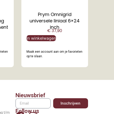
Prym Omnigrid
ng
universele liniaal 6×24
ment
inch
€
37,90
In winkelwagen
rieten
Maak een account aan om je favorieten
op te slaan.
Nieuwsbrief
Inschrijven
Follow us
ag t/m