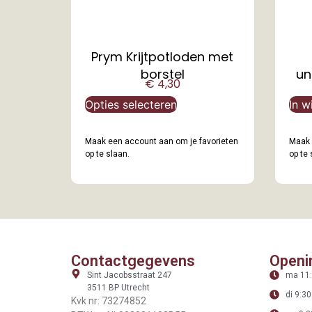
Prym Krijtpotloden met
borstel
un
€
4,30
Opties selecteren
In w
Maak een account aan om je favorieten
Maak 
op te slaan.
op te 
Contactgegevens
Openi
Sint Jacobsstraat 247
ma 11:
3511 BP Utrecht
di 9:30
Kvk nr: 73274852