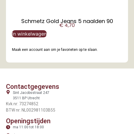
Schmetz Gold Jeans 5 naalden 90
€
4,70
In winkelwagen
Maak een account aan om je favorieten op te slaan.
Contactgegevens
Sint Jacobsstraat 247
3511 BP Utrecht
Kvk nr: 73274852
BTW nr: NL002981103B55
Openingstijden
ma 11:00 tot 18:00