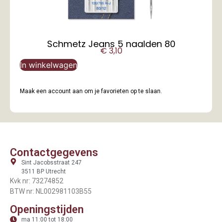
Schmetz Jeans 5 naalden 80
€
3,10
In winkelwagen
Maak een account aan om je favorieten op te slaan.
Contactgegevens
Sint Jacobsstraat 247
3511 BP Utrecht
Kvk nr: 73274852
BTW nr: NL002981103B55
Openingstijden
ma 11:00 tot 18:00