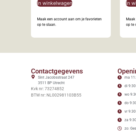
In winkelwagen
In w
Maak een account aan om je favorieten
Maak 
op te slaan.
op te 
Contactgegevens
Openi
Sint Jacobsstraat 247
ma 11:
3511 BP Utrecht
di 9:30
Kvk nr: 73274852
wo 9:3
BTW nr: NL002981103B55
do 9:30
vr 9:30
za 9:30
zo: Ges