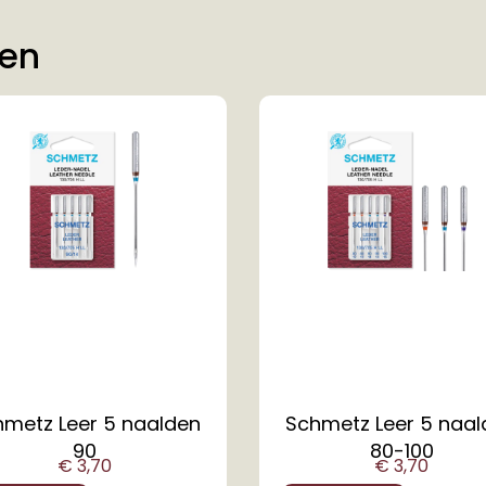
ten
metz Leer 5 naalden
Schmetz Leer 5 naa
90
80-100
€
3,70
€
3,70