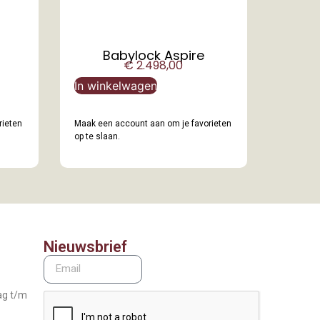
n
Babylock Aspire
€
2.498,00
In winkelwagen
rieten
Maak een account aan om je favorieten
op te slaan.
Nieuwsbrief
ag t/m