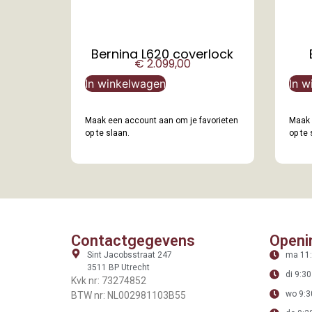
Bernina L620 coverlock
€
2.099,00
In winkelwagen
In w
Maak een account aan om je favorieten
Maak 
op te slaan.
op te 
Contactgegevens
Openi
Sint Jacobsstraat 247
ma 11:
3511 BP Utrecht
di 9:30
Kvk nr: 73274852
wo 9:3
BTW nr: NL002981103B55