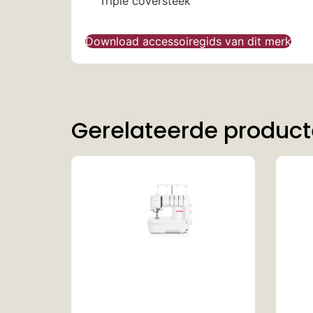
Triple coversteek
Download accessoiregids van dit merk
Gerelateerde produc