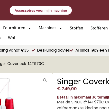
Accessoires voor mijn machine
Fournituren
Machines
Stoffen
Stofferen
n
Wol
ding vanaf €35,-
Deskundig advies
Al sinds 1989 een 
nger Coverlock 14T970C
Singer Cover
€
749,00
Betaal in maximaal 36 termi
Met de SINGER® 14T970C Co
zelfgemaakte kleding nog 