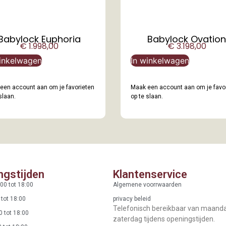
Babylock Euphoria
Babylock Ovatio
€
1.998,00
€
3.198,00
inkelwagen
In winkelwagen
een account aan om je favorieten
Maak een account aan om je favo
slaan.
op te slaan.
ngstijden
Klantenservice
00 tot 18:00
Algemene voorrwaarden
 tot 18:00
privacy beleid
Telefonisch bereikbaar van maand
0 tot 18:00
zaterdag tijdens openingstijden.