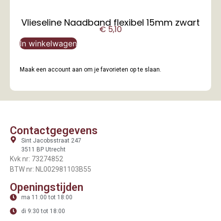
Vlieseline Naadband flexibel 15mm zwart
€
5,10
In winkelwagen
Maak een account aan om je favorieten op te slaan.
Contactgegevens
Sint Jacobsstraat 247
3511 BP Utrecht
Kvk nr: 73274852
BTW nr: NL002981103B55
Openingstijden
ma 11:00 tot 18:00
di 9:30 tot 18:00