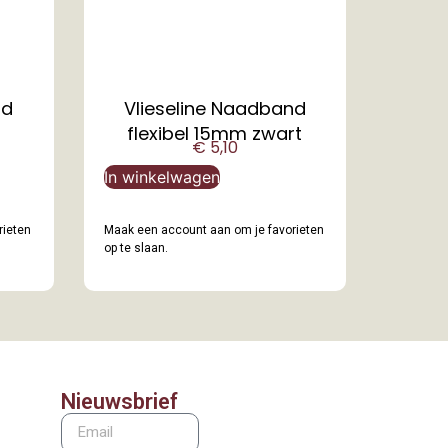
nd
Vlieseline Naadband
flexibel 15mm zwart
€
5,10
In winkelwagen
rieten
Maak een account aan om je favorieten
op te slaan.
Nieuwsbrief