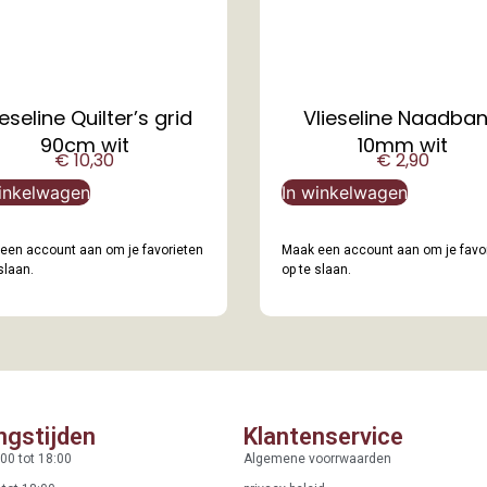
ieseline Quilter’s grid
Vlieseline Naadba
90cm wit
10mm wit
€
10,30
€
2,90
inkelwagen
In winkelwagen
een account aan om je favorieten
Maak een account aan om je favo
slaan.
op te slaan.
ngstijden
Klantenservice
00 tot 18:00
Algemene voorrwaarden