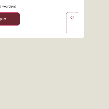
ld worden)
gen