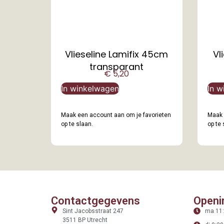
Vlieseline Lamifix 45cm
Vl
transparant
€
5,20
In winkelwagen
In w
Maak een account aan om je favorieten
Maak 
op te slaan.
op te 
Contactgegevens
Openi
Sint Jacobsstraat 247
ma 11:
3511 BP Utrecht