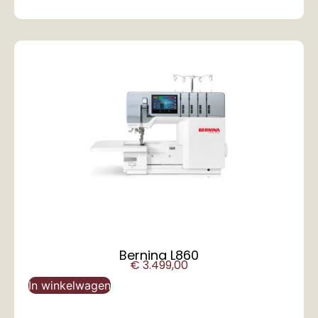
Bernina L860
€
3.499,00
In winkelwagen