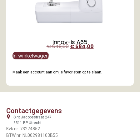
Innov-is A65
€
649,00
€
584,00
In winkelwagen
Maak een account aan om je favorieten op te slaan.
Contactgegevens
Sint Jacobsstraat 247
3511 BP Utrecht
Kvk nr: 73274852
BTW nr: NL002981103B55