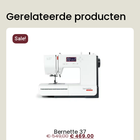
Gerelateerde producten
Sale!
Bernette 37
€
549,00
€
469,00