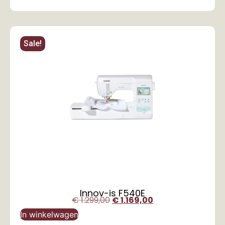
Sale!
Innov-is F540E
€
1.299,00
€
1.169,00
In winkelwagen