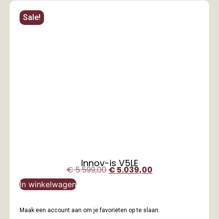
Sale!
Innov-is V5LE
€
5.599,00
€
5.039,00
In winkelwagen
Maak een account aan om je favorieten op te slaan.