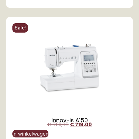
Sale!
Innov-is A150
€
799,00
€
719,00
In winkelwagen