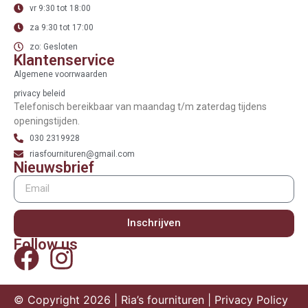
vr 9:30 tot 18:00
za 9:30 tot 17:00
zo: Gesloten
Klantenservice
Algemene voorrwaarden
privacy beleid
Telefonisch bereikbaar van maandag t/m zaterdag tijdens
openingstijden.
030 2319928
riasfournituren@gmail.com
Nieuwsbrief
Inschrijven
Follow us
© Copyright 2026 | Ria’s fournituren |
Privacy Policy