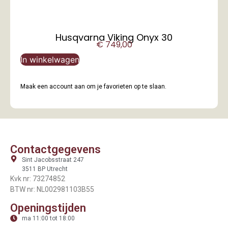
Husqvarna Viking Onyx 30
€
749,00
In winkelwagen
Maak een account aan om je favorieten op te slaan.
Contactgegevens
Sint Jacobsstraat 247
3511 BP Utrecht
Kvk nr: 73274852
BTW nr: NL002981103B55
Openingstijden
ma 11:00 tot 18:00