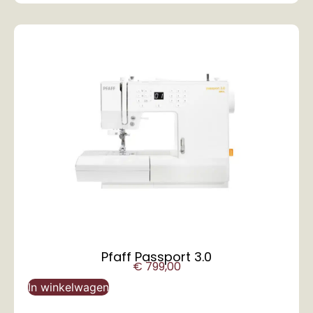
Pfaff Passport 3.0
€
799,00
In winkelwagen