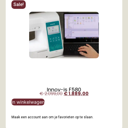
Sale!
Innov-is F580
€
2.099,00
€
1.889,00
In winkelwagen
Maak een account aan om je favorieten op te slaan.