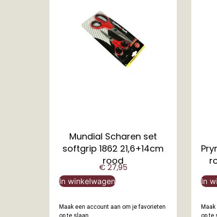
Mundial Scharen set
softgrip 1862 21,6+14cm
Pry
rood
r
€
27,95
In winkelwagen
In w
Maak een account aan om je favorieten
Maak 
op te slaan.
op te 