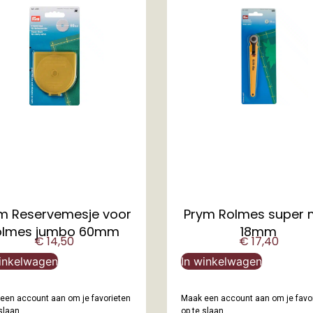
m Reservemesje voor
Prym Rolmes super 
olmes jumbo 60mm
18mm
€
14,50
€
17,40
inkelwagen
In winkelwagen
een account aan om je favorieten
Maak een account aan om je favo
slaan.
op te slaan.