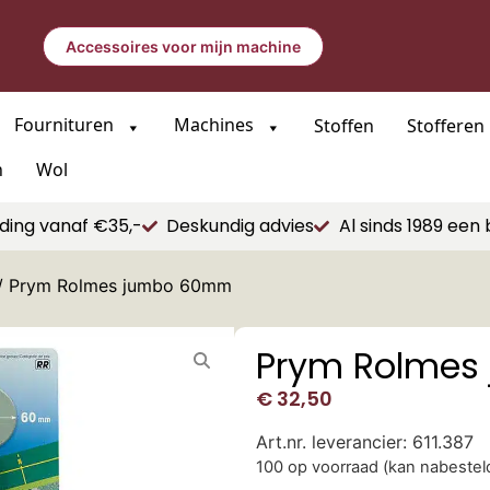
Accessoires voor mijn machine
Fournituren
Machines
Stoffen
Stofferen
n
Wol
ding vanaf €35,-
Deskundig advies
Al sinds 1989 een 
/ Prym Rolmes jumbo 60mm
Prym Rolme
€
32,50
Art.nr. leverancier: 611.387
100 op voorraad (kan nabeste