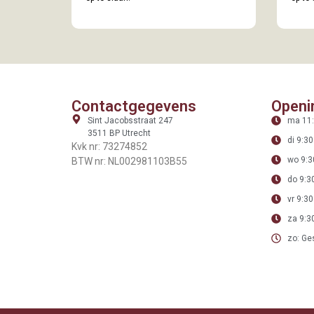
Contactgegevens
Openi
Sint Jacobsstraat 247
ma 11:
3511 BP Utrecht
di 9:30
Kvk nr: 73274852
wo 9:3
BTW nr: NL002981103B55
do 9:30
vr 9:30
za 9:30
zo: Ge