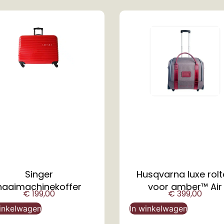
Singer
Husqvarna luxe rol
naaimachinekoffer
voor amber™ Air
€
199,00
€
399,00
inkelwagen
In winkelwagen