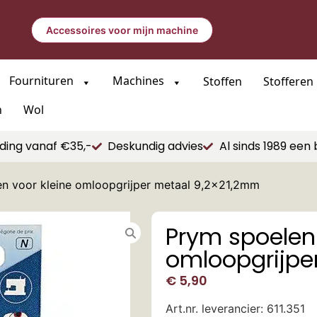
Accessoires voor mijn machine
Fournituren
Machines
Stoffen
Stofferen
n
Wol
ding vanaf €35,-
Deskundig advies
Al sinds 1989 een 
n voor kleine omloopgrijper metaal 9,2×21,2mm
Prym spoelen 
omloopgrijpe
€
5,90
Art.nr. leverancier: 611.351