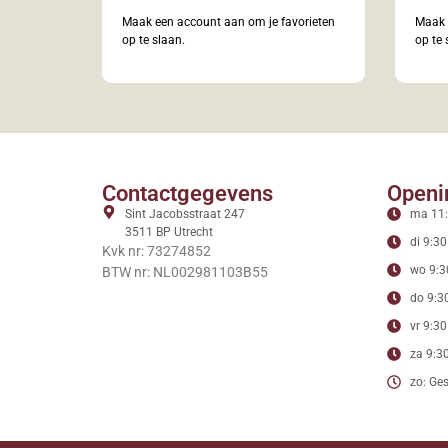
Maak een account aan om je favorieten
Maak 
op te slaan.
op te 
Contactgegevens
Openi
Sint Jacobsstraat 247
ma 11:
3511 BP Utrecht
di 9:30
Kvk nr: 73274852
wo 9:3
BTW nr: NL002981103B55
do 9:30
vr 9:30
za 9:30
zo: Ges