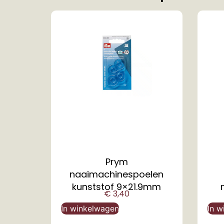
Prym
naaimachinespoelen
kunststof 9×21.9mm
€
3,40
In winkelwagen
In w