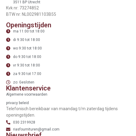
3511 BP Utrecht
Kvk nr: 73274852
BTW nr: NL002981103B55
Openingstijden
ma 11:00 tot 18:00
di 9:30 tot 18:00
wo 9:30 tot 18:00
do 9:30 tot 18:00
vr 9:30 tot 18:00
za 9:30 tot 17:00
zo: Gesloten
Klantenservice
Algemene voorrwaarden
privacy beleid
Telefonisch bereikbaar van maandag t/m zaterdag tijdens
openingstijden.
030 2319928
riasfournituren@gmail.com
Nieuwsbrief