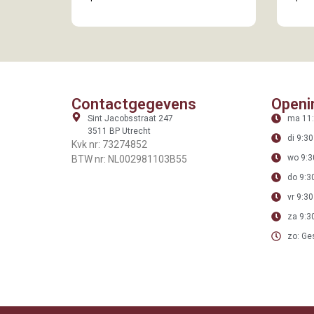
Contactgegevens
Openi
Sint Jacobsstraat 247
ma 11:
3511 BP Utrecht
di 9:30
Kvk nr: 73274852
wo 9:3
BTW nr: NL002981103B55
do 9:30
vr 9:30
za 9:30
zo: Ge