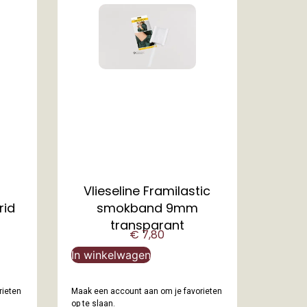
Vlieseline Framilastic
rid
smokband 9mm
transparant
€
7,80
In winkelwagen
rieten
Maak een account aan om je favorieten
op te slaan.