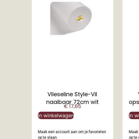
Vlieseline Style-Vil
naaibaar 72cm wit
ops
€
17,65
In winkelwagen
In w
Maak een account aan om je favorieten
Maak 
op te slaan.
op te 