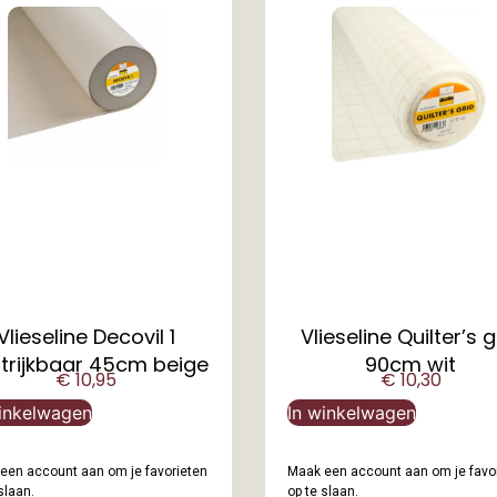
Vlieseline Decovil 1
Vlieseline Quilter’s g
trijkbaar 45cm beige
90cm wit
€
10,95
€
10,30
inkelwagen
In winkelwagen
een account aan om je favorieten
Maak een account aan om je favo
slaan.
op te slaan.