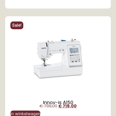
Sale!
Innov-is A150
€
799,00
€
719,00
In winkelwagen